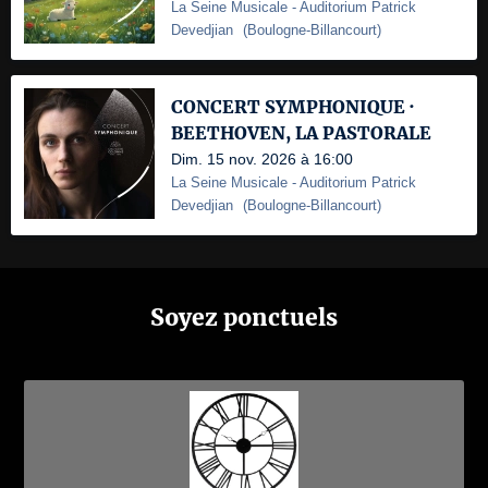
La Seine Musicale
- Auditorium Patrick
Devedjian
(
Boulogne-Billancourt
)
CONCERT SYMPHONIQUE ·
BEETHOVEN, LA PASTORALE
Dim. 15 nov. 2026 à 16:00
La Seine Musicale
- Auditorium Patrick
Devedjian
(
Boulogne-Billancourt
)
Soyez ponctuels