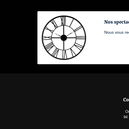
Nos specta
Nous vous rec
Co
Or
94 