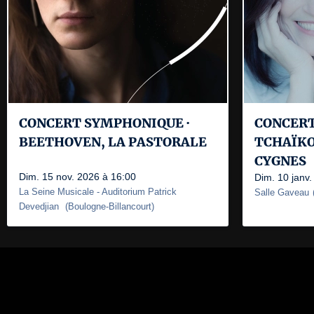
CONCERT SYMPHONIQUE ·
CONCERT
BEETHOVEN, LA PASTORALE
TCHAÏKO
CYGNES
Dim. 15 nov. 2026 à 16:00
Dim. 10 janv.
La Seine Musicale
- Auditorium Patrick
Salle Gaveau
Devedjian
(
Boulogne-Billancourt
)