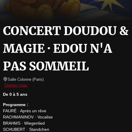
CONCERT DOUDOU &
MAGIE · EDOU N'A
PAS SOMMEIL
Salle Colonne
(
Paris
)
Display map
De 0 à 5 ans
Programme :
FAURÉ · Après un rêve

RACHMANINOV · Vocalise

BRAHMS · Wiegenlied

SCHUBERT · Standchen
