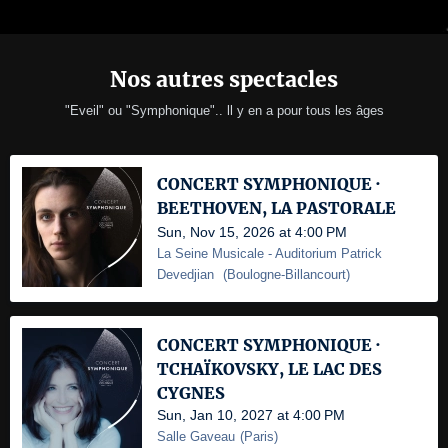
Nos autres spectacles
"Eveil" ou "Symphonique".. ll y en a pour tous les âges
CONCERT SYMPHONIQUE ·
BEETHOVEN, LA PASTORALE
Sun, Nov 15, 2026 at 4:00 PM
La Seine Musicale
- Auditorium Patrick
Devedjian
(
Boulogne-Billancourt
)
CONCERT SYMPHONIQUE ·
TCHAÏKOVSKY, LE LAC DES
CYGNES
Sun, Jan 10, 2027 at 4:00 PM
Salle Gaveau
(
Paris
)