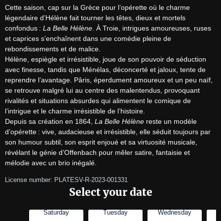
Cette saison, cap sur la Grèce pour l’opérette où le charme 
légendaire d’Hélène fait tourner les têtes, dieux et mortels 
confondus : 
La Belle Hélène
. À Troie, intrigues amoureuses, ruses 
et caprices s’enchaînent dans une comédie pleine de 
rebondissements et de malice.

Hélène, espiègle et irrésistible, joue de son pouvoir de séduction 
avec finesse, tandis que Ménélas, déconcerté et jaloux, tente de 
reprendre l’avantage. Pâris, éperdument amoureux et un peu naïf, 
se retrouve malgré lui au centre des malentendus, provoquant 
rivalités et situations absurdes qui alimentent le comique de 
l’intrigue et le charme irrésistible de l’histoire.

Depuis sa création en 1864, 
La Belle Hélène
 reste un modèle 
d’opérette : vive, audacieuse et irrésistible, elle séduit toujours par 
son humour subtil, son esprit enjoué et sa virtuosité musicale, 
révélant le génie d’Offenbach pour mêler satire, fantaisie et 
mélodie avec un brio inégalé.
License number: PLATESV-R-2023-001331
Select your date
Saturday
Tuesday
Wednesday