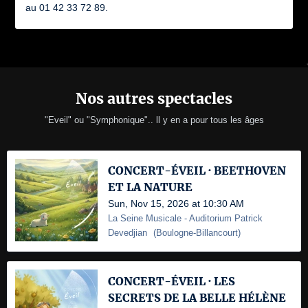
au 01 42 33 72 89.
Nos autres spectacles
"Eveil" ou "Symphonique".. ll y en a pour tous les âges
CONCERT-ÉVEIL · BEETHOVEN
ET LA NATURE
Sun, Nov 15, 2026 at 10:30 AM
La Seine Musicale
- Auditorium Patrick
Devedjian
(
Boulogne-Billancourt
)
CONCERT-ÉVEIL · LES
SECRETS DE LA BELLE HÉLÈNE