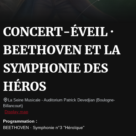
CONCERT-ÉVEIL ·
BEETHOVEN ET LA
SYMPHONIE DES
HÉROS
La Seine Musicale
- Auditorium Patrick Devedjian 
(
Boulogne-
Billancourt
)
Display map
Programmation :
BEETHOVEN · Symphonie n°3 "Héroïque"