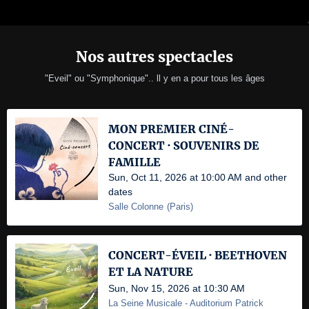
Nos autres spectacles
"Eveil" ou "Symphonique".. ll y en a pour tous les âges
MON PREMIER CINÉ-
CONCERT · SOUVENIRS DE
FAMILLE
Sun, Oct 11, 2026 at 10:00 AM and other
dates
Salle Colonne
(
Paris
)
CONCERT-ÉVEIL · BEETHOVEN
ET LA NATURE
Sun, Nov 15, 2026 at 10:30 AM
La Seine Musicale
- Auditorium Patrick