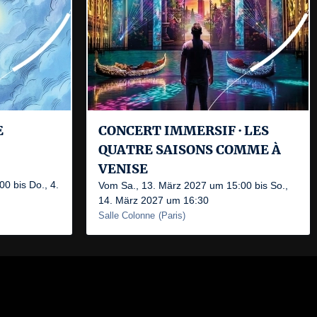
E
CONCERT IMMERSIF · LES
QUATRE SAISONS COMME À
VENISE
0 bis Do., 4.
Vom Sa., 13. März 2027 um 15:00 bis So.,
14. März 2027 um 16:30
Salle Colonne
(
Paris
)