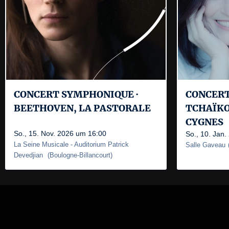
CONCERT SYMPHONIQUE ·
CONCERT
BEETHOVEN, LA PASTORALE
TCHAÏKO
CYGNES
So., 15. Nov. 2026 um 16:00
So., 10. Jan
La Seine Musicale
- Auditorium Patrick
Salle Gaveau
Devedjian
(
Boulogne-Billancourt
)