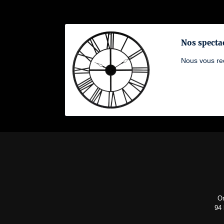
Nos specta
Nous vous rec
Or
94 