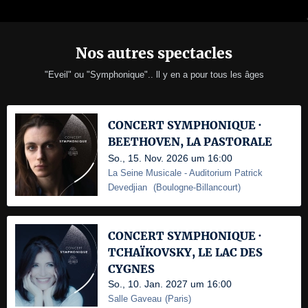
Nos autres spectacles
"Eveil" ou "Symphonique".. ll y en a pour tous les âges
CONCERT SYMPHONIQUE ·
BEETHOVEN, LA PASTORALE
So., 15. Nov. 2026 um 16:00
La Seine Musicale
- Auditorium Patrick
Devedjian
(
Boulogne-Billancourt
)
CONCERT SYMPHONIQUE ·
TCHAÏKOVSKY, LE LAC DES
CYGNES
So., 10. Jan. 2027 um 16:00
Salle Gaveau
(
Paris
)